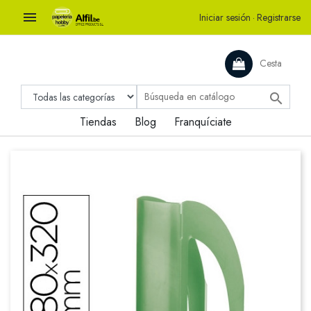

Iniciar sesión
·
Registrarse
Cesta

Tiendas
Blog
Franquíciate