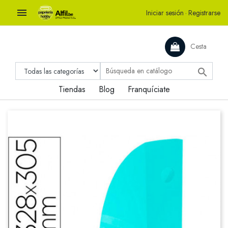

Iniciar sesión
·
Registrarse
Cesta

Tiendas
Blog
Franquíciate