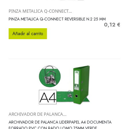
PINZA METALICA Q-CONNECT...
PINZA METALICA Q-CONNECT REVERSIBLE N.2 25 MM
0,12 €
Precio
Añadir al carrito
ARCHIVADOR DE PALANCA...
ARCHIVADOR DE PALANCA LIDERPAPEL A4 DOCUMENTA
FORRADO PVC CON RADO LOMO 75MM VERDE