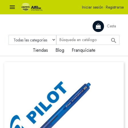

Iniciar sesión
·
Registrarse
Cesta

Tiendas
Blog
Franquíciate