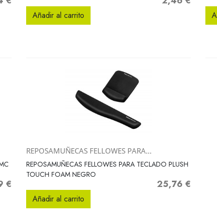
4 €
2,46 €
o
Precio
Añadir al carrito
A
REPOSAMUÑECAS FELLOWES PARA...
Vista rápida

 MC
REPOSAMUÑECAS FELLOWES PARA TECLADO PLUSH
TOUCH FOAM NEGRO
9 €
25,76 €
o
Precio
Añadir al carrito