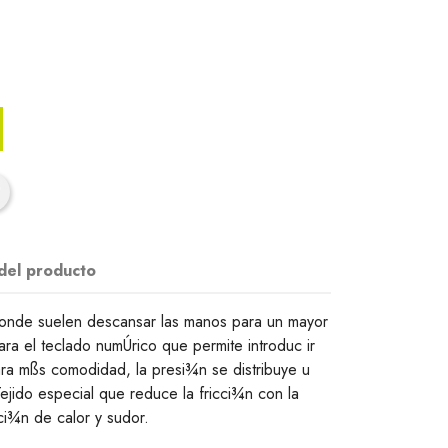
 del producto
donde suelen descansar las manos para un mayor
ra el teclado numÚrico que permite introduc ir
a mßs comodidad, la presi¾n se distribuye u
jido especial que reduce la fricci¾n con la
ci¾n de calor y sudor.