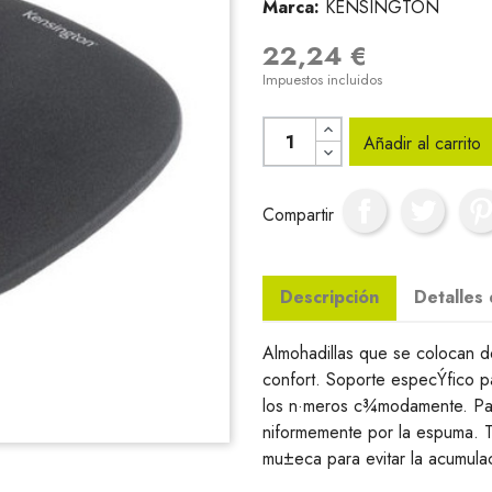
Marca:
KENSINGTON
22,24 €
Impuestos incluidos
Añadir al carrito
Compartir
Descripción
Detalles
Almohadillas que se colocan 
confort. Soporte especÝfico pa
los n·meros c¾modamente. Par
niformemente por la espuma. Te
mu±eca para evitar la acumula