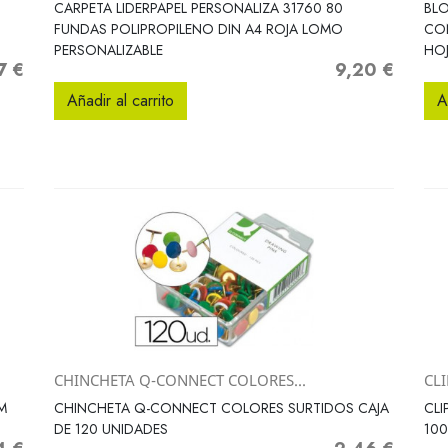
Vista rápida

CARPETA LIDERPAPEL PERSONALIZA 31760 80
BLO
6
FUNDAS POLIPROPILENO DIN A4 ROJA LOMO
CO
PERSONALIZABLE
HO
7 €
9,20 €
o
Precio
Añadir al carrito
A
CHINCHETA Q-CONNECT COLORES...
CL
Vista rápida

M
CHINCHETA Q-CONNECT COLORES SURTIDOS CAJA
CLI
DE 120 UNIDADES
100