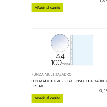
1,8
Preci
Añadir al carrito
FUNDA MULTITALADRO...
Vista rápida

FUNDA MULTITALADRO Q-CONNECT DIN A4 100
CRISTAL
0,1
Preci
Añadir al carrito