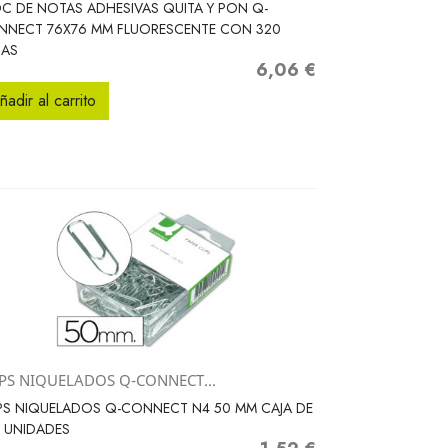
Vista rápida

C DE NOTAS ADHESIVAS QUITA Y PON Q-
NNECT 76X76 MM FLUORESCENTE CON 320
JAS
6,06 €
Precio
ñadir al carrito
IPS NIQUELADOS Q-CONNECT...
Vista rápida

PS NIQUELADOS Q-CONNECT N4 50 MM CAJA DE
 UNIDADES