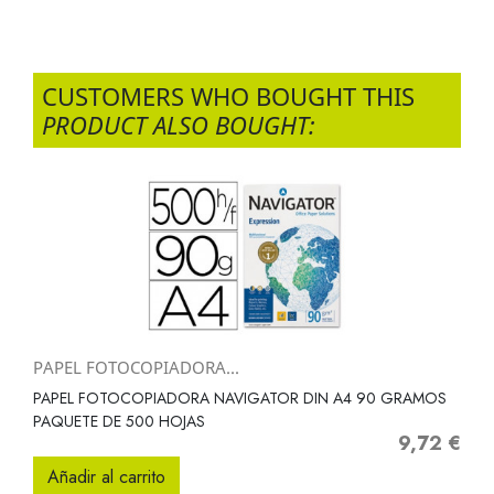
CUSTOMERS WHO BOUGHT THIS
PRODUCT ALSO BOUGHT:
PAPEL FOTOCOPIADORA...
PAPEL FOTOCOPIADORA NAVIGATOR DIN A4 90 GRAMOS
PAQUETE DE 500 HOJAS
9,72 €
Precio
Añadir al carrito