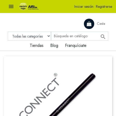

Iniciar sesión
·
Registrarse
Cesta

Tiendas
Blog
Franquíciate