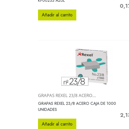
KF00233 AZUL
0,1
Preci
Añadir al carrito
GRAPAS REXEL 23/8 ACERO...
Vista rápida

GRAPAS REXEL 23/8 ACERO CAJA DE 1000
UNIDADES
2,1
Preci
Añadir al carrito