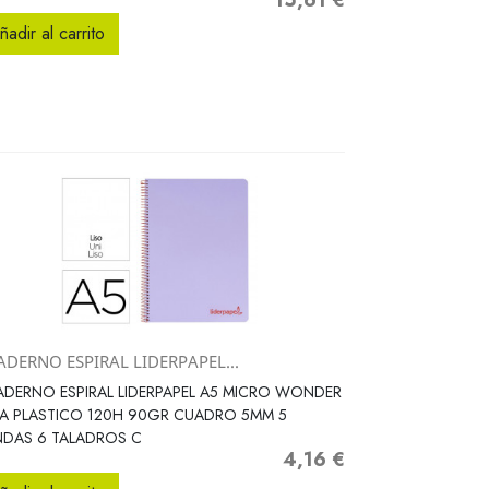
15,61 €
Precio
ñadir al carrito
ADERNO ESPIRAL LIDERPAPEL...
Vista rápida

DERNO ESPIRAL LIDERPAPEL A5 MICRO WONDER
A PLASTICO 120H 90GR CUADRO 5MM 5
NDAS 6 TALADROS C
4,16 €
Precio