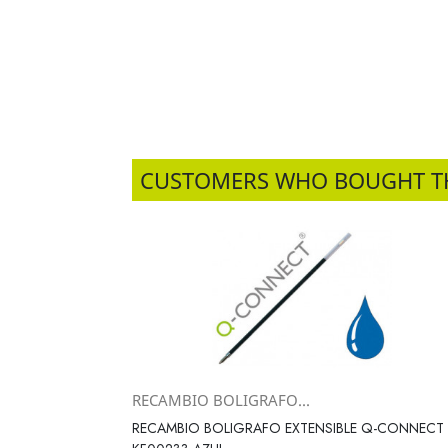
CUSTOMERS WHO BOUGHT T
RECAMBIO BOLIGRAFO...
Vista rápida

RECAMBIO BOLIGRAFO EXTENSIBLE Q-CONNECT