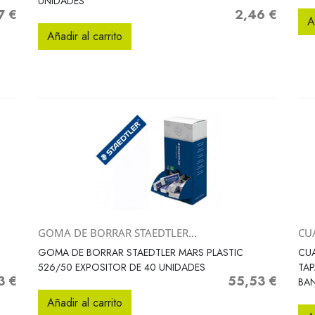
UNIDADES
7 €
2,46 €
o
Precio
A
Añadir al carrito
GOMA DE BORRAR STAEDTLER...
CU
Vista rápida

GOMA DE BORRAR STAEDTLER MARS PLASTIC
CUA
526/50 EXPOSITOR DE 40 UNIDADES
TAP
3 €
55,53 €
o
Precio
BA
Añadir al carrito