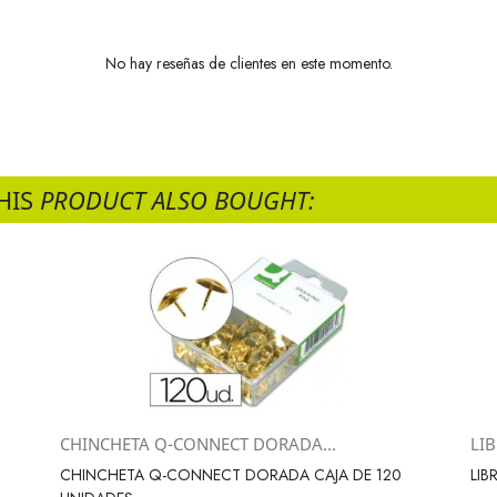
No hay reseñas de clientes en este momento.
HIS
PRODUCT ALSO BOUGHT:
CHINCHETA Q-CONNECT DORADA...
LIB
Vista rápida

CHINCHETA Q-CONNECT DORADA CAJA DE 120
LIB