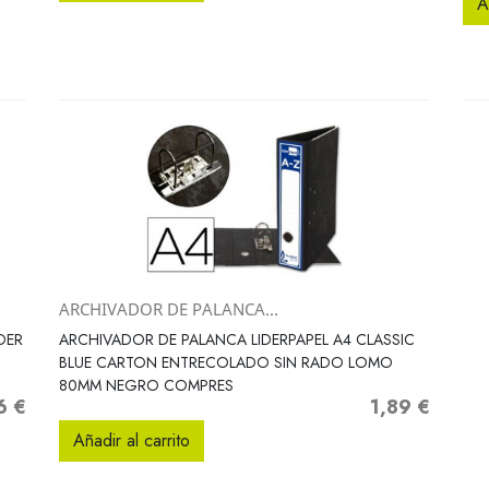
A
ARCHIVADOR DE PALANCA...
Vista rápida

DER
ARCHIVADOR DE PALANCA LIDERPAPEL A4 CLASSIC
BLUE CARTON ENTRECOLADO SIN RADO LOMO
80MM NEGRO COMPRES
6 €
1,89 €
o
Precio
Añadir al carrito