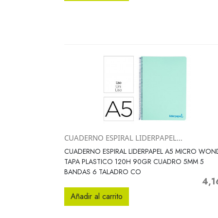
CUADERNO ESPIRAL LIDERPAPEL...
Vista rápida

CUADERNO ESPIRAL LIDERPAPEL A5 MICRO WON
TAPA PLASTICO 120H 90GR CUADRO 5MM 5
BANDAS 6 TALADRO CO
4,1
Preci
Añadir al carrito