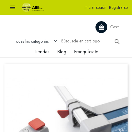

Iniciar sesión
·
Registrarse
Cesta

Tiendas
Blog
Franquíciate