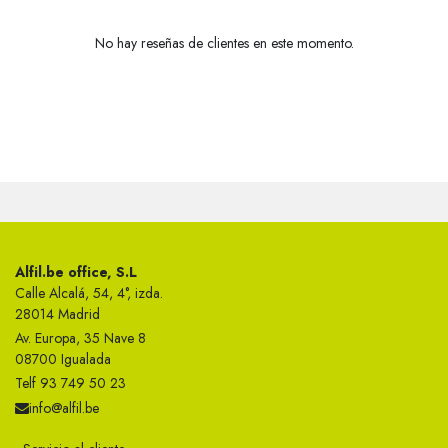
No hay reseñas de clientes en este momento.
Alfil.be office, S.L
Calle Alcalá, 54, 4°, izda.
28014 Madrid
Av. Europa, 35 Nave 8
08700 Igualada
Telf 93 749 50 23
info@alfil.be