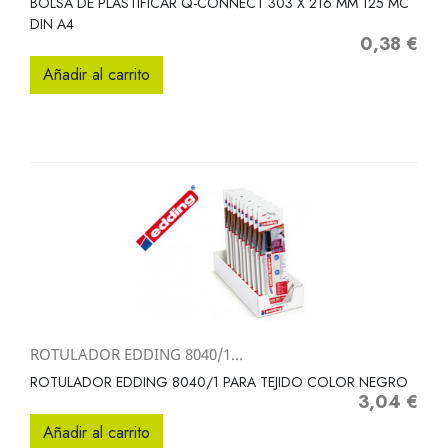
BOLSA DE PLASTIFICAR Q-CONNECT 303 X 216 MM 125 MC
DIN A4
0,38 €
Precio
Añadir al carrito
ROTULADOR EDDING 8040/1...
ROTULADOR EDDING 8040/1 PARA TEJIDO COLOR NEGRO
3,04 €
Precio
Añadir al carrito