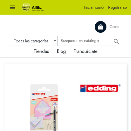

Iniciar sesión
·
Registrarse
Cesta

Tiendas
Blog
Franquíciate