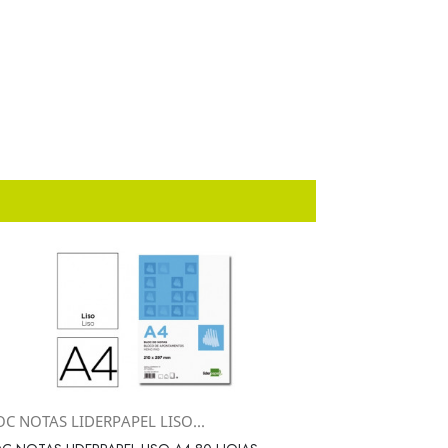
C NOTAS LIDERPAPEL LISO...
Vista rápida
