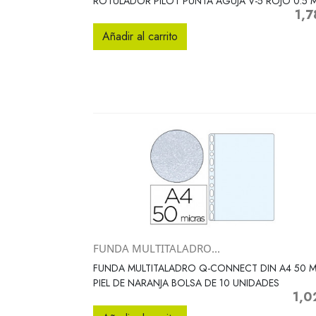
ROTULADOR PILOT PUNTA AGUJA V-5 ROJO 0.5 
1,7
Prec
Añadir al carrito
FUNDA MULTITALADRO...
Vista rápida

FUNDA MULTITALADRO Q-CONNECT DIN A4 50 
PIEL DE NARANJA BOLSA DE 10 UNIDADES
1,0
Preci