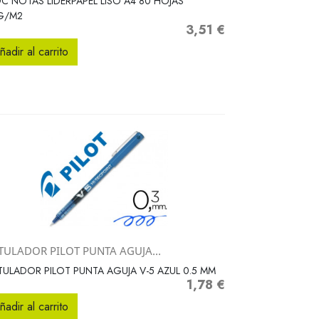
C NOTAS LIDERPAPEL LISO A4 80 HOJAS
G/M2
3,51 €
Precio
ñadir al carrito
TULADOR PILOT PUNTA AGUJA...
Vista rápida

ULADOR PILOT PUNTA AGUJA V-5 AZUL 0.5 MM
1,78 €
Precio
ñadir al carrito