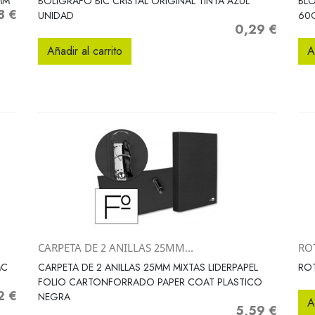
MM
BOLIGRAFO BIC CRISTAL ORIGINAL TINTA AZUL
BLO
8 €
io
UNIDAD
60
0,29 €
Precio
Añadir al carrito
A
CARPETA DE 2 ANILLAS 25MM...
RO
Vista rápida

MC
CARPETA DE 2 ANILLAS 25MM MIXTAS LIDERPAPEL
ROT
FOLIO CARTONFORRADO PAPER COAT PLASTICO
2 €
o
NEGRA
A
5,59 €
Precio