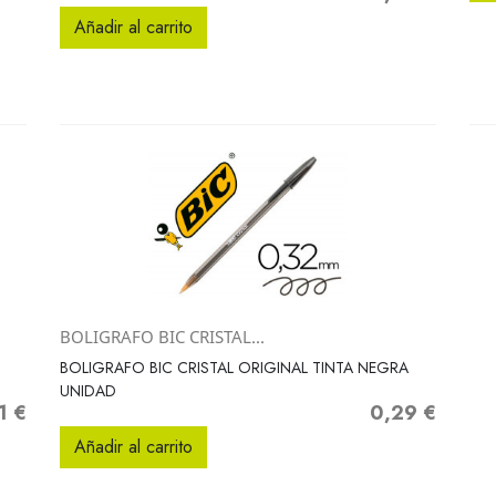
Añadir al carrito
BOLIGRAFO BIC CRISTAL...
Vista rápida

BOLIGRAFO BIC CRISTAL ORIGINAL TINTA NEGRA
UNIDAD
1 €
0,29 €
o
Precio
Añadir al carrito