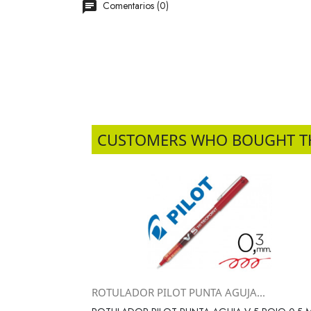
Comentarios (0)
CUSTOMERS WHO BOUGHT T
ROTULADOR PILOT PUNTA AGUJA...
Vista rápida
