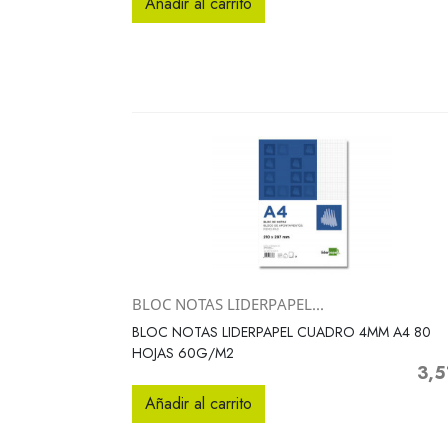
Añadir al carrito
BLOC NOTAS LIDERPAPEL...
Vista rápida

BLOC NOTAS LIDERPAPEL CUADRO 4MM A4 80
HOJAS 60G/M2
3,5
Preci
Añadir al carrito