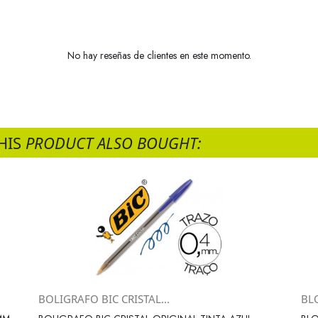
No hay reseñas de clientes en este momento.
HIS
PRODUCT ALSO BOUGHT:
BOLIGRAFO BIC CRISTAL...
BLO
Vista rápida
