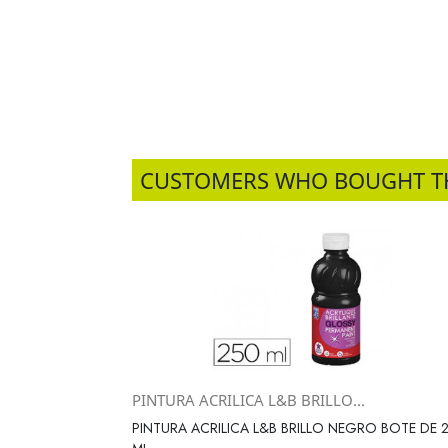
CUSTOMERS WHO BOUGHT T
PINTURA ACRILICA L&B BRILLO...
Vista rápida

PINTURA ACRILICA L&B BRILLO NEGRO BOTE DE 