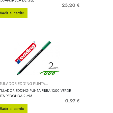
POSAMUÑECA DE GEL
23,20 €
Precio
ñadir al carrito
TULADOR EDDING PUNTA...
Vista rápida

ULADOR EDDING PUNTA FIBRA 1300 VERDE
NTA REDONDA 2 MM
0,97 €
Precio
ñadir al carrito