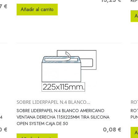
13,25 €
Precio
RE
7 €
o
Añadir al carrito
A
SOBRE LIDERPAPEL N.4 BLANCO...
RO
Vista rápida

SOBRE LIDERPAPEL N.4 BLANCO AMERICANO
ROT
4
VENTANA DERECHA 115X225MM TIRA SILICONA
PU
OPEN SYSTEM CAJA DE 50
0 €
0,08 €
o
Precio
A