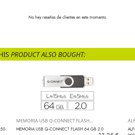
No hay reseñas de clientes en este momento.
HIS
PRODUCT ALSO BOUGHT:
MEMORIA USB Q-CONNECT FLASH...
AL
Vista rápida

250
MEMORIA USB Q-CONNECT FLASH 64 GB 2.0
ALF