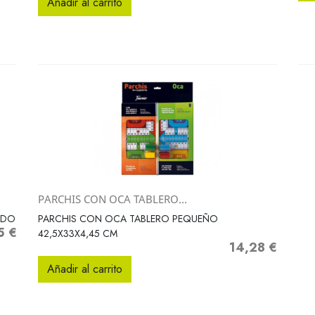
Añadir al carrito
PARCHIS CON OCA TABLERO...
Vista rápida

ADO
PARCHIS CON OCA TABLERO PEQUEÑO
5 €
o
42,5X33X4,45 CM
14,28 €
Precio
Añadir al carrito