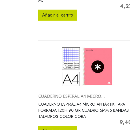
ML
4,2
Preci
Añadir al carrito
CUADERNO ESPIRAL A4 MICRO...
Vista rápida

CUADERNO ESPIRAL A4 MICRO ANTARTIK TAPA
FORRADA 120H 90 GR CUADRO 5MM 5 BANDAS 
TALADROS COLOR CORA
9,4
Preci