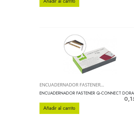
Añadir al carrito
ENCUADERNADOR FASTENER...
Vista rápida

ENCUADERNADOR FASTENER Q-CONNECT DOR
0,1
Preci
Añadir al carrito