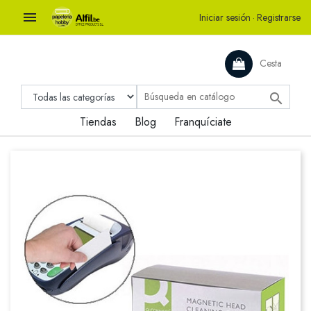

Iniciar sesión
·
Registrarse
Cesta

Tiendas
Blog
Franquíciate