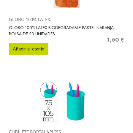
GLOBO 100% LATEX...
GLOBO 100% LATEX BIODEGRADABLE PASTEL NARANJA
BOLSA DE 20 UNIDADES
1,50 €
Precio
Añadir al carrito
CUBILETE PORTALAPICES...