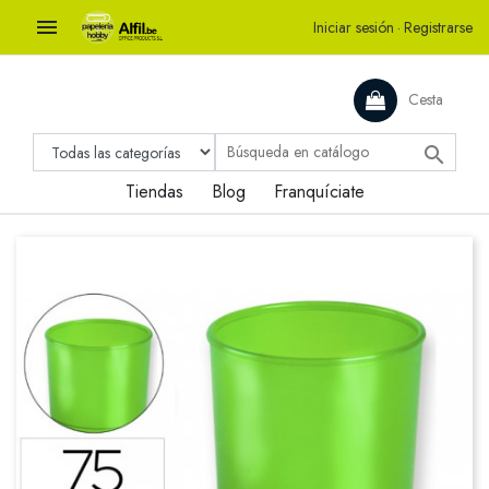

Iniciar sesión
·
Registrarse
Cesta

Tiendas
Blog
Franquíciate