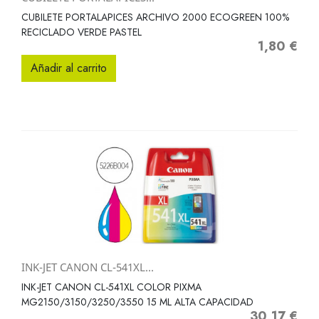
CUBILETE PORTALAPICES ARCHIVO 2000 ECOGREEN 100%
RECICLADO VERDE PASTEL
1,80 €
Precio
Añadir al carrito
INK-JET CANON CL-541XL...
INK-JET CANON CL-541XL COLOR PIXMA
MG2150/3150/3250/3550 15 ML ALTA CAPACIDAD
30,17 €
Precio