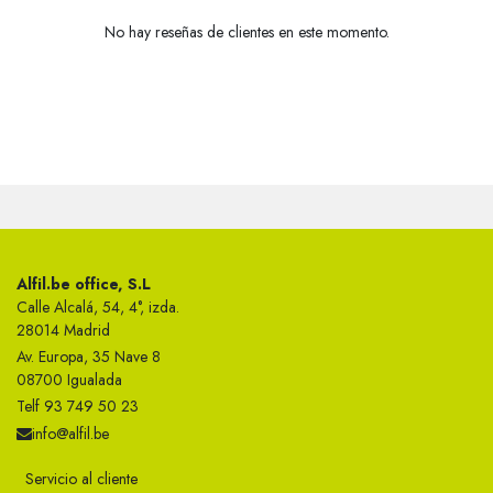
No hay reseñas de clientes en este momento.
Alfil.be office, S.L
Calle Alcalá, 54, 4°, izda.
28014 Madrid
Av. Europa, 35 Nave 8
08700 Igualada
Telf 93 749 50 23
info@alfil.be
Servicio al cliente