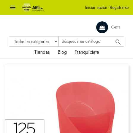

Iniciar sesión
·
Registrarse
Cesta

Tiendas
Blog
Franquíciate