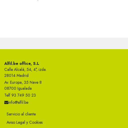
Alfil.be office, S.L
Calle Alcalá, 54, 4°, izda.
28014 Madrid
Av. Europa, 35 Nave 8
08700 Igualada
Telf 93 749 50 23
info@alfil.be
Servicio al cliente
Aviso Legal y Cookies