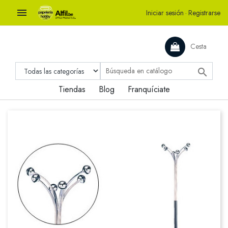

Iniciar sesión
·
Registrarse
Cesta

Tiendas
Blog
Franquíciate