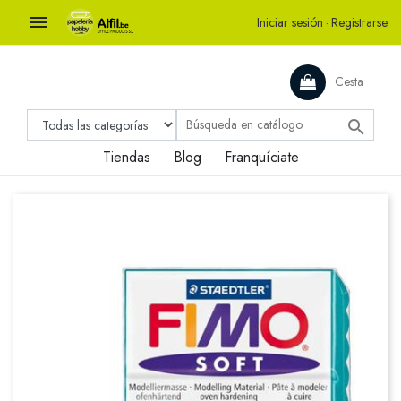

Iniciar sesión
·
Registrarse
Cesta

Tiendas
Blog
Franquíciate