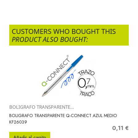
CUSTOMERS WHO BOUGHT THIS
PRODUCT ALSO BOUGHT:
BOLIGRAFO TRANSPARENTE...
BOLIGRAFO TRANSPARENTE Q-CONNECT AZUL MEDIO
KF26039
0,11 €
Precio
Añadir al carrito