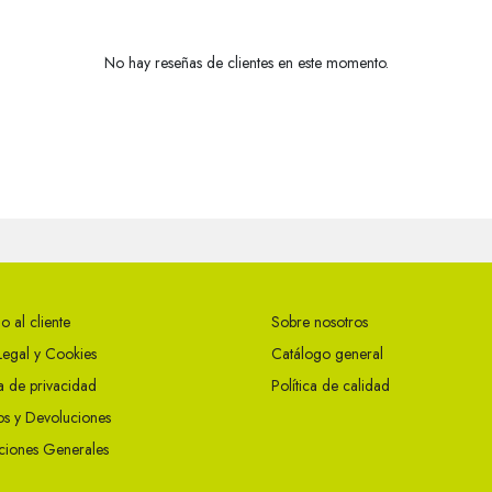
No hay reseñas de clientes en este momento.
o al cliente
Sobre nosotros
Legal y Cookies
Catálogo general
ca de privacidad
Política de calidad
s y Devoluciones
ciones Generales