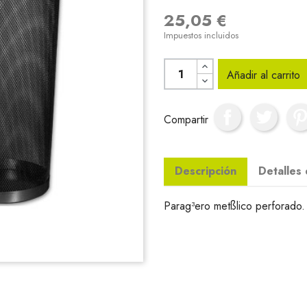
25,05 €
Impuestos incluidos
Añadir al carrito
Compartir
Descripción
Detalles
Parag³ero metßlico perforado.