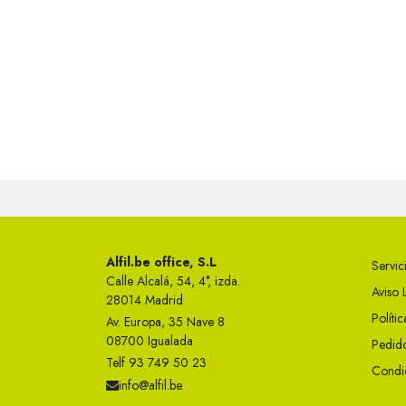
Alfil.be office, S.L
Servici
Calle Alcalá, 54, 4°, izda.
Aviso 
28014 Madrid
Políti
Av. Europa, 35 Nave 8
08700 Igualada
Pedido
Telf 93 749 50 23
Condi
info@alfil.be