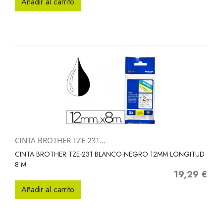
Añadir al carrito
CINTA BROTHER TZE-231...
CINTA BROTHER TZE-231 BLANCO-NEGRO 12MM LONGITUD
8 M
19,29 €
Precio
Añadir al carrito