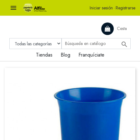

Iniciar sesión
·
Registrarse
Cesta

Tiendas
Blog
Franquíciate