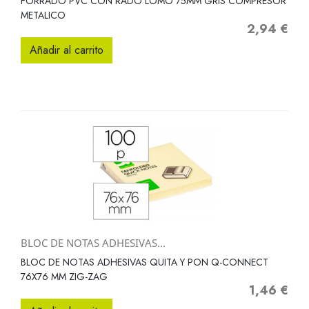
FORRADO PVC CON RADO LOMO 75MM GRIS COMPRESOR
METALICO
2,94 €
Precio
Añadir al carrito
BLOC DE NOTAS ADHESIVAS...
BLOC DE NOTAS ADHESIVAS QUITA Y PON Q-CONNECT
76X76 MM ZIG-ZAG
1,46 €
Precio