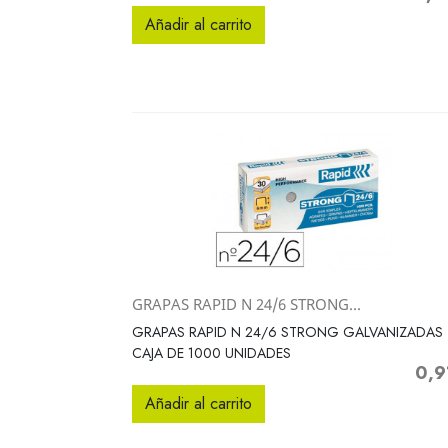
Añadir al carrito
GRAPAS RAPID N 24/6 STRONG...
Vista rápida

GRAPAS RAPID N 24/6 STRONG GALVANIZADAS
CAJA DE 1000 UNIDADES
0,9
Preci
Añadir al carrito