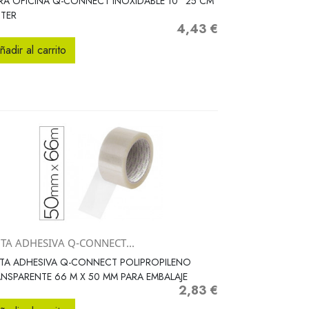
ERA OFICINA Q-CONNECT INOXIDABLE 10" 25 CM
STER
4,43 €
Precio
ñadir al carrito
NTA ADHESIVA Q-CONNECT...
Vista rápida

TA ADHESIVA Q-CONNECT POLIPROPILENO
NSPARENTE 66 M X 50 MM PARA EMBALAJE
2,83 €
Precio