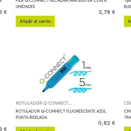
E
PILA Q-CONNECT ALCALINA AAA BLISTER CON 4
TIJ
UNIDADES
BLI
8 €
2,78 €
io
Precio
Añadir al carrito
A
ROTULADOR Q-CONNECT...
CI
Vista rápida

ROTULADOR Q-CONNECT FLUORESCENTE AZUL
CIN
PUNTA BISELADA
TRA
0,82 €
Precio
3 €
o