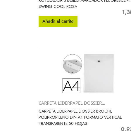
ROTULADOR STABILO MARCADOR FLUORESCENT
SWING COOL ROSA
1,3
Prec
Añadir al carrito
CARPETA LIDERPAPEL DOSSIER...
Vista rápida

CARPETA LIDERPAPEL DOSSIER BROCHE
POLIPROPILENO DIN A4 FORMATO VERTICAL
TRANSPARENTE 50 HOJAS
0,9
Preci