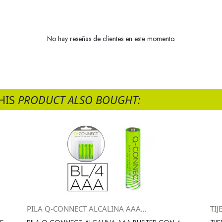
No hay reseñas de clientes en este momento.
HIS
PRODUCT ALSO BOUGHT:
PILA Q-CONNECT ALCALINA AAA...
TIJ
Vista rápida
