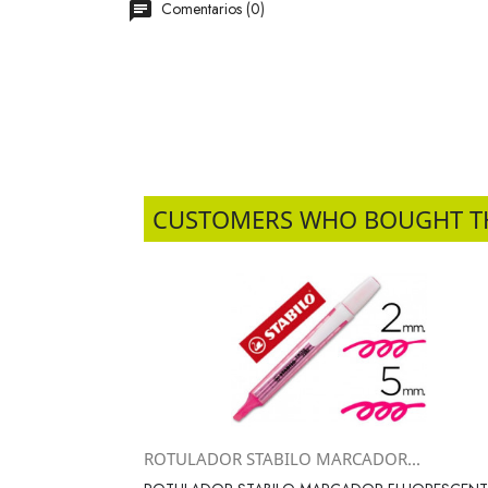
Comentarios (0)
CUSTOMERS WHO BOUGHT T
ROTULADOR STABILO MARCADOR...
Vista rápida
