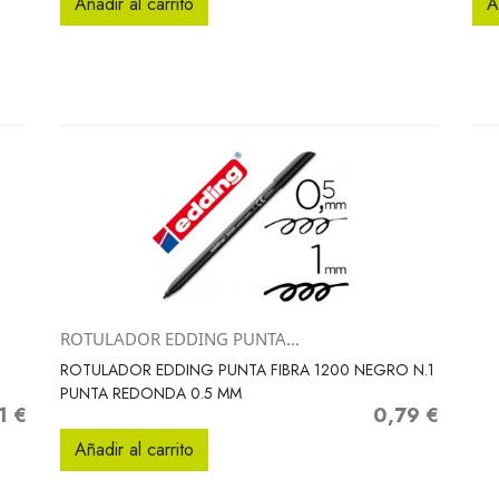
Añadir al carrito
A
ROTULADOR EDDING PUNTA...
Vista rápida

ROTULADOR EDDING PUNTA FIBRA 1200 NEGRO N.1
PUNTA REDONDA 0.5 MM
1 €
0,79 €
o
Precio
Añadir al carrito