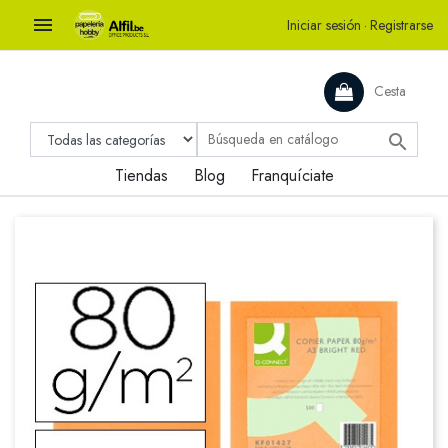

Iniciar sesión
·
Registrarse
Cesta

Tiendas
Blog
Franquíciate