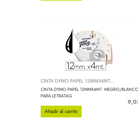
CINTA DYMO PAPEL 12MMX4MT...
Vista rápida

CINTA DYMO PAPEL 12MMX4MT -NEGRO/BLANC
PARA LETRATAG
9,0
Preci
Añadir al carrito