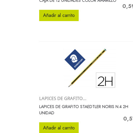
CAJA DE 12 UNIDADES COLOR AMARILLO
0,5
Preci
Añadir al carrito
LAPICES DE GRAFITO...
Vista rápida

LAPICES DE GRAFITO STAEDTLER NORIS N.4 2H
UNIDAD
0,5
Preci
Añadir al carrito