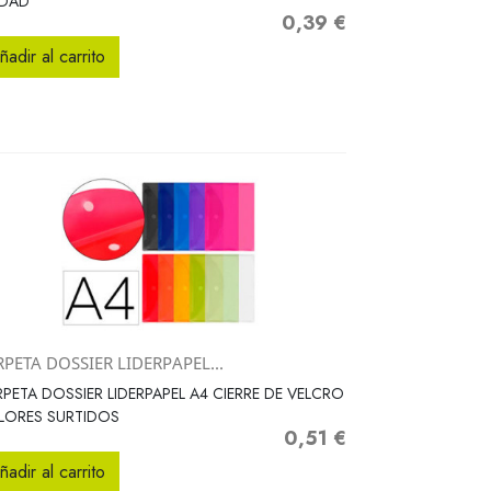
IDAD
0,39 €
Precio
ñadir al carrito
PETA DOSSIER LIDERPAPEL...
Vista rápida

PETA DOSSIER LIDERPAPEL A4 CIERRE DE VELCRO
LORES SURTIDOS
0,51 €
Precio
ñadir al carrito