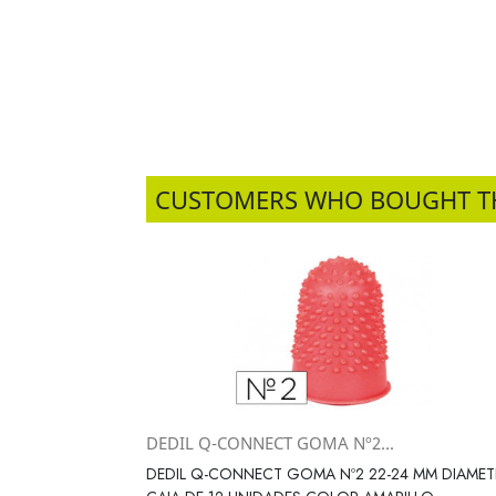
CUSTOMERS WHO BOUGHT T
DEDIL Q-CONNECT GOMA Nº2...
Vista rápida

DEDIL Q-CONNECT GOMA Nº2 22-24 MM DIAME