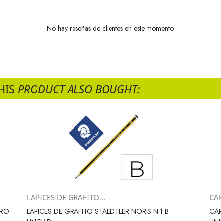
No hay reseñas de clientes en este momento.
HIS
PRODUCT ALSO BOUGHT:
LAPICES DE GRAFITO...
CAR
Vista rápida

TRO
LAPICES DE GRAFITO STAEDTLER NORIS N.1 B
CAR