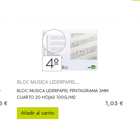
BLOC MUSICA LIDERPAPEL...
Vista rápida

O
BLOC MUSICA LIDERPAPEL PENTAGRAMA 3MM
CUARTO 20 HOJAS 100G/M2
3 €
1,05 €
o
Precio
Añadir al carrito