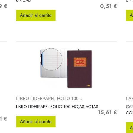
UNIDAD
UN
9 €
0,51 €
o
Precio
Añadir al carrito
A
LIBRO LIDERPAPEL FOLIO 100...
CAR
Vista rápida

LIBRO LIDERPAPEL FOLIO 100 HOJAS ACTAS
CAR
15,61 €
Precio
CO
1 €
o
Añadir al carrito
A