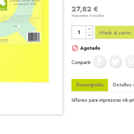
27,82 €
Impuestos incluidos
Añadir al carrito

Agotado
Compartir
Descripción
Detalles
Id¾neo para impresoras ink-jet