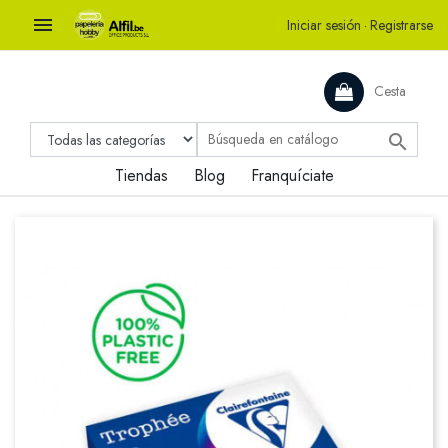

Iniciar sesión
·
Registrarse
Cesta

Tiendas
Blog
Franquíciate