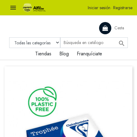

Iniciar sesión
·
Registrarse
Cesta

Tiendas
Blog
Franquíciate