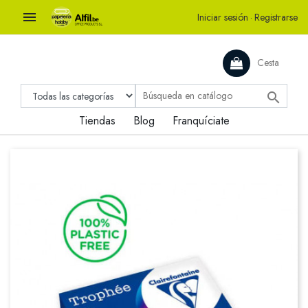

Iniciar sesión
·
Registrarse
Cesta

Tiendas
Blog
Franquíciate