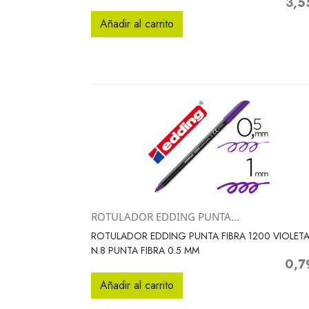
3,5
Preci
Añadir al carrito
ROTULADOR EDDING PUNTA...
Vista rápida

ROTULADOR EDDING PUNTA FIBRA 1200 VIOLET
N.8 PUNTA FIBRA 0.5 MM
0,7
Preci
Añadir al carrito