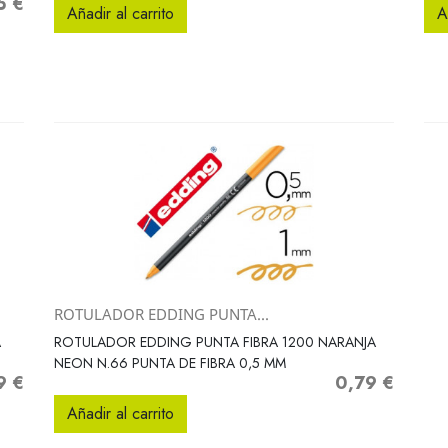
5 €
o
Añadir al carrito
A
ROTULADOR EDDING PUNTA...
Vista rápida

A
ROTULADOR EDDING PUNTA FIBRA 1200 NARANJA
NEON N.66 PUNTA DE FIBRA 0,5 MM
9 €
0,79 €
o
Precio
Añadir al carrito