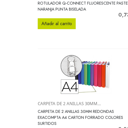
Vista rápida

ROTULADOR Q-CONNECT FLUORESCENTE PASTE
NARANJA PUNTA BISELADA
0,7
Preci
Añadir al carrito
CARPETA DE 2 ANILLAS 30MM...
Vista rápida

CARPETA DE 2 ANILLAS 30MM REDONDAS
EXACOMPTA A4 CARTON FORRADO COLORES
SURTIDOS