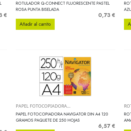
Vista rápida

L
ROTULADOR Q-CONNECT FLUORESCENTE PASTEL
RO
ROSA PUNTA BISELADA
AZU
3 €
0,73 €
o
Precio
Añadir al carrito
A
PAPEL FOTOCOPIADORA...
RO
Vista rápida

PAPEL FOTOCOPIADORA NAVIGATOR DIN A4 120
RO
GRAMOS PAQUETE DE 250 HOJAS
AMA
6,57 €
Precio