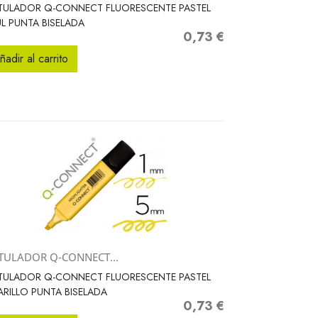
Vista rápida

TULADOR Q-CONNECT FLUORESCENTE PASTEL
L PUNTA BISELADA
0,73 €
Precio
ñadir al carrito
TULADOR Q-CONNECT...
Vista rápida

TULADOR Q-CONNECT FLUORESCENTE PASTEL
RILLO PUNTA BISELADA
0,73 €
Precio