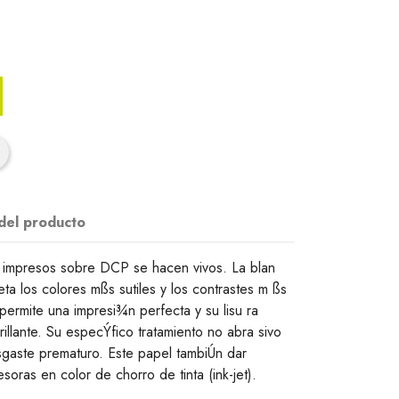
 del producto
es impresos sobre DCP se hacen vivos. La blan
a los colores mßs sutiles y los contrastes m ßs
 permite una impresi¾n perfecta y su lisu ra
llante. Su especÝfico tratamiento no abra sivo
sgaste prematuro. Este papel tambiÚn dar
oras en color de chorro de tinta (ink-jet).