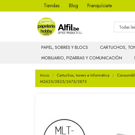
Tiendas
Blog
Franquíciate
PAPEL, SOBRES Y BLOCS
CARTUCHOS, TON
MOBILIARIO, PIZARRAS Y COMUNICACIÓN
Inicio
Cartuchos, toners e Informática
Consumibl
M2625/2825/2675/2875