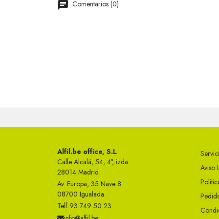
Comentarios (0)
Alfil.be office, S.L
Servici
Calle Alcalá, 54, 4°, izda.
Aviso 
28014 Madrid
Políti
Av. Europa, 35 Nave 8
08700 Igualada
Pedido
Telf 93 749 50 23
Condi
info@alfil.be