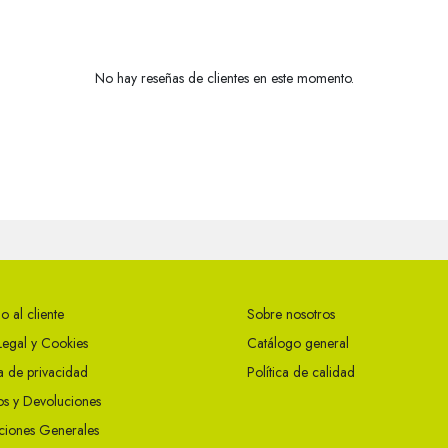
No hay reseñas de clientes en este momento.
o al cliente
Sobre nosotros
Legal y Cookies
Catálogo general
ca de privacidad
Política de calidad
s y Devoluciones
ciones Generales