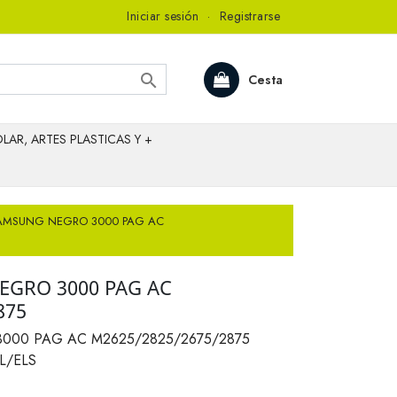
Iniciar sesión
·
Registrarse

Cesta
LAR, ARTES PLASTICAS Y +
AMSUNG NEGRO 3000 PAG AC
GRO 3000 PAG AC
875
00 PAG AC M2625/2825/2675/2875
L/ELS