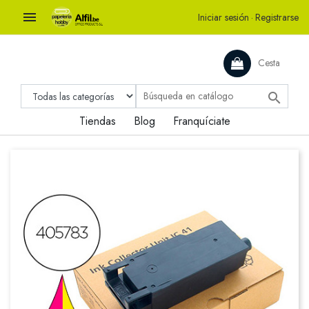

Iniciar sesión
·
Registrarse
Cesta

Tiendas
Blog
Franquíciate