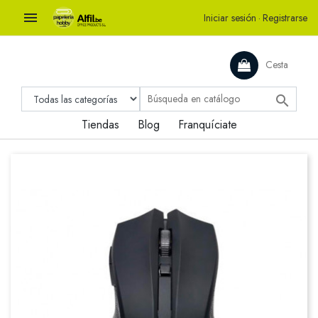

Iniciar sesión
·
Registrarse
Cesta

Tiendas
Blog
Franquíciate