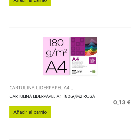
Añadir al carrito
CARTULINA LIDERPAPEL A4...
CARTULINA LIDERPAPEL A4 180G/M2 ROSA
0,13 €
Precio
Añadir al carrito