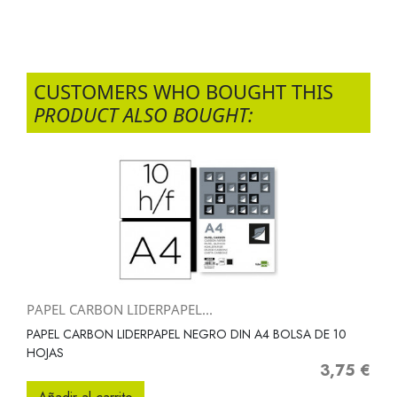
CUSTOMERS WHO BOUGHT THIS
PRODUCT ALSO BOUGHT:
PAPEL CARBON LIDERPAPEL...
PAPEL CARBON LIDERPAPEL NEGRO DIN A4 BOLSA DE 10
HOJAS
3,75 €
Precio