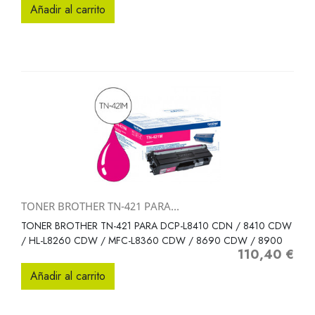
Añadir al carrito
TONER BROTHER TN-421 PARA...
TONER BROTHER TN-421 PARA DCP-L8410 CDN / 8410 CDW
/ HL-L8260 CDW / MFC-L8360 CDW / 8690 CDW / 8900
110,40 €
Precio
Añadir al carrito