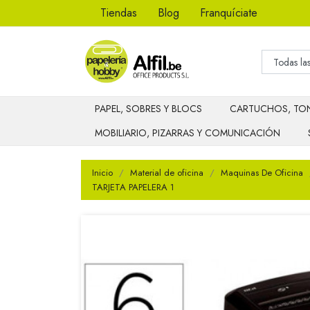
Tiendas
Blog
Franquíciate
PAPEL, SOBRES Y BLOCS
CARTUCHOS, TON
MOBILIARIO, PIZARRAS Y COMUNICACIÓN
Inicio
Material de oficina
Maquinas De Oficina
TARJETA PAPELERA 1