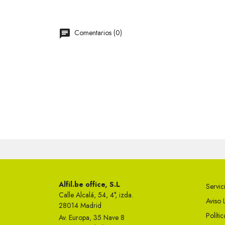
Comentarios (0)
Alfil.be office, S.L
Servici
Calle Alcalá, 54, 4°, izda.
Aviso 
28014 Madrid
Políti
Av. Europa, 35 Nave 8