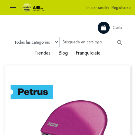

Iniciar sesión
·
Registrarse
Cesta

Tiendas
Blog
Franquíciate