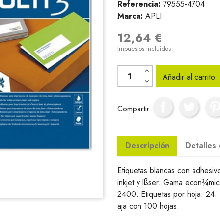
Referencia:
79555-4704
Marca:
APLI
12,64 €
Impuestos incluidos
Añadir al carrito
Compartir
Descripción
Detalles
Etiquetas blancas con adhesiv
inkjet y lßser. Gama econ¾mica
2400. Etiquetas por hoja: 24
aja con 100 hojas.