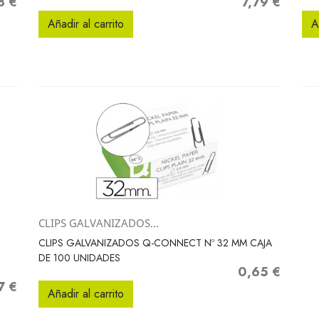
8 €
7,79 €
Precio
Añadir al carrito
A
CLIPS GALVANIZADOS...
Vista rápida

CLIPS GALVANIZADOS Q-CONNECT Nº 32 MM CAJA
1
DE 100 UNIDADES
0,65 €
Precio
7 €
o
Añadir al carrito