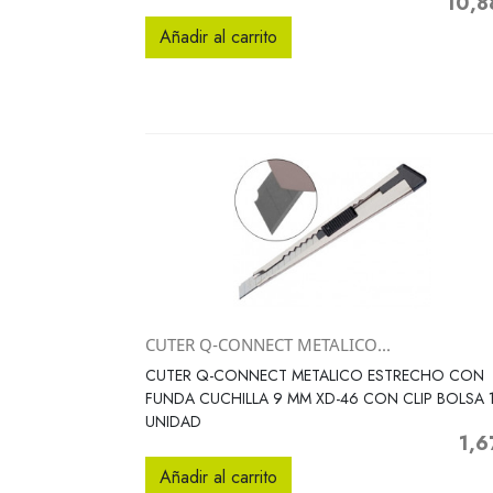
10,8
Precio
Añadir al carrito
CUTER Q-CONNECT METALICO...
Vista rápida

CUTER Q-CONNECT METALICO ESTRECHO CON
FUNDA CUCHILLA 9 MM XD-46 CON CLIP BOLSA 
UNIDAD
1,6
Preci
Añadir al carrito