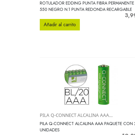
Vista rápida

ROTULADOR EDDING PUNTA FIBRA PERMANENTE
550 NEGRO N.1 PUNTA REDONDA RECARGABLE
3,9
Preci
Añadir al carrito
PILA Q-CONNECT ALCALINA AAA...
Vista rápida

PILA Q-CONNECT ALCALINA AAA PAQUETE CON 
UNIDADES