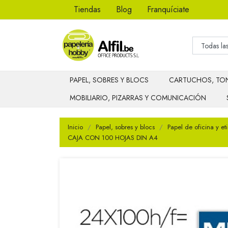
Tiendas
Blog
Franquíciate
PAPEL, SOBRES Y BLOCS
CARTUCHOS, TON
MOBILIARIO, PIZARRAS Y COMUNICACIÓN
Inicio
Papel, sobres y blocs
Papel de oficina y et
CAJA CON 100 HOJAS DIN A4