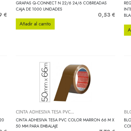
Vista rápida

GRAPAS Q-CONNECT N 22/6 24/6 COBREADAS
RE
CAJA DE 1000 UNIDADES
INT
9 €
0,53 €
o
Precio
BL
Añadir al carrito
A
CINTA ADHESIVA TESA PVC...
BL
Vista rápida

20
CINTA ADHESIVA TESA PVC COLOR MARRON 66 M X
BLO
50 MM PARA EMBALAJE
CO