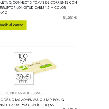
Vista rápida

GLETA Q-CONNECT 3 TOMAS DE CORRIENTE CON
ERRUPTOR LONGITUD CABLE 1,5 M COLOR
ANCO
8,58 €
Precio
ñadir al carrito
OC DE NOTAS ADHESIVAS...
Vista rápida

C DE NOTAS ADHESIVAS QUITA Y PON Q-
NNECT 38X51 MM CON 100 HOJAS