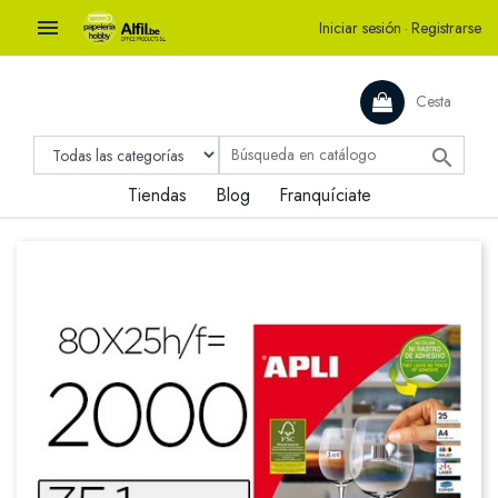

Iniciar sesión
·
Registrarse
Cesta

Tiendas
Blog
Franquíciate