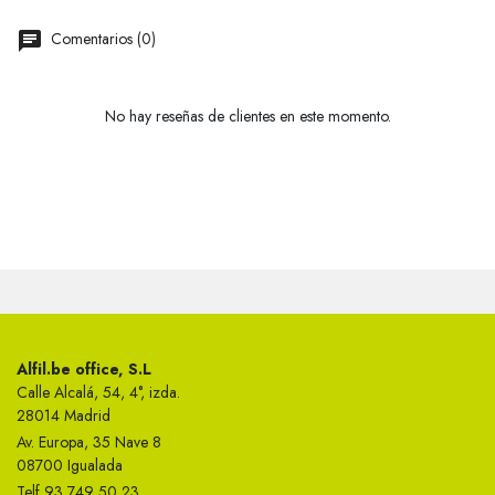
Comentarios (0)
No hay reseñas de clientes en este momento.
Alfil.be office, S.L
Calle Alcalá, 54, 4°, izda.
28014 Madrid
Av. Europa, 35 Nave 8
08700 Igualada
Telf 93 749 50 23