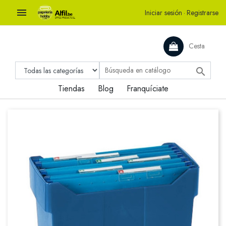

Iniciar sesión
·
Registrarse
Cesta

Tiendas
Blog
Franquíciate