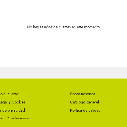
No hay reseñas de clientes en este momento.
o al cliente
Sobre nosotros
Legal y Cookies
Catálogo general
ca de privacidad
Política de calidad
s y Devoluciones
ciones Generales