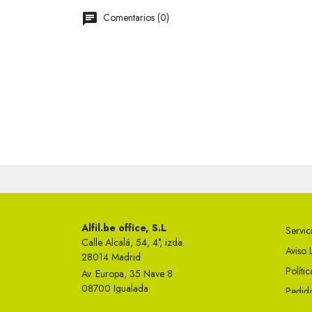
Comentarios (0)
Alfil.be office, S.L
Servici
Calle Alcalá, 54, 4°, izda.
Aviso 
28014 Madrid
Políti
Av. Europa, 35 Nave 8
08700 Igualada
Pedido
Telf 93 749 50 23
Condi