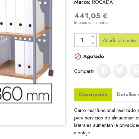
Marca:
ROCADA
441,05 €
Impuestos incluidos
Añadir al carrito

Agotado
Compartir
Descripción
Detalles
Carro multifuncional realizad
para servicios de almacenamien
laterales aumentan la privacid
montaje.