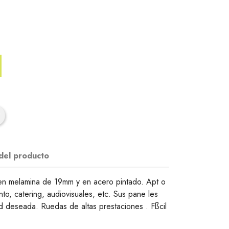
 del producto
o en melamina de 19mm y en acero pintado. Apt o
to, catering, audiovisuales, etc. Sus pane les
ad deseada. Ruedas de altas prestaciones . Fßcil