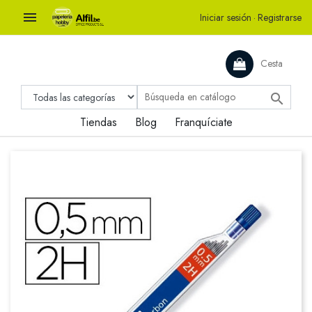

Iniciar sesión
·
Registrarse
Cesta

Tiendas
Blog
Franquíciate