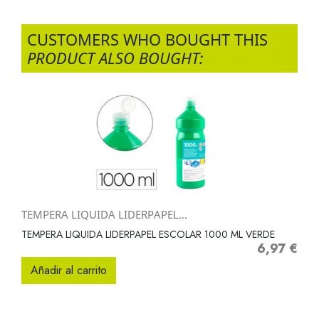
CUSTOMERS WHO BOUGHT THIS
PRODUCT ALSO BOUGHT:
TEMPERA LIQUIDA LIDERPAPEL...
TEMPERA LIQUIDA LIDERPAPEL ESCOLAR 1000 ML VERDE
6,97 €
Precio
Añadir al carrito