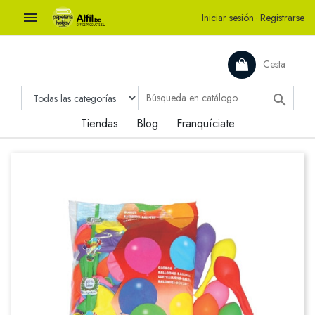

Iniciar sesión
·
Registrarse
Cesta

Tiendas
Blog
Franquíciate