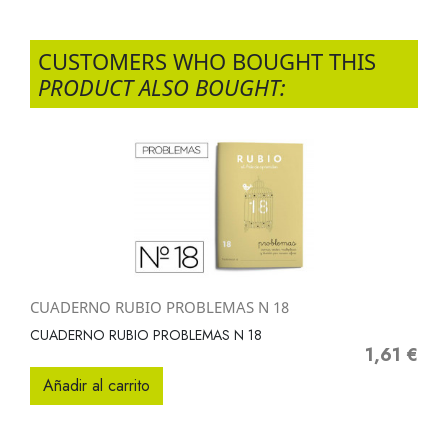
CUSTOMERS WHO BOUGHT THIS
PRODUCT ALSO BOUGHT:
CUADERNO RUBIO PROBLEMAS N 18
CUADERNO RUBIO PROBLEMAS N 18
1,61 €
Precio
Añadir al carrito