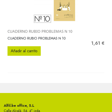
CUADERNO RUBIO PROBLEMAS N 10
CUADERNO RUBIO PROBLEMAS N 10
1,61 €
Precio
Añadir al carrito
Alfil.be office, S.L
Calle Alcalá, 54, 4°, izda.