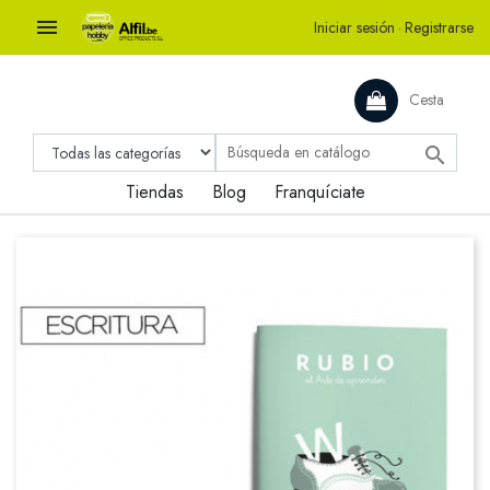

Iniciar sesión
·
Registrarse
Cesta

Tiendas
Blog
Franquíciate