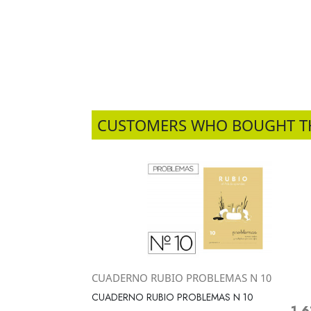
CUSTOMERS WHO BOUGHT T
CUADERNO RUBIO PROBLEMAS N 10
Vista rápida

CUADERNO RUBIO PROBLEMAS N 10