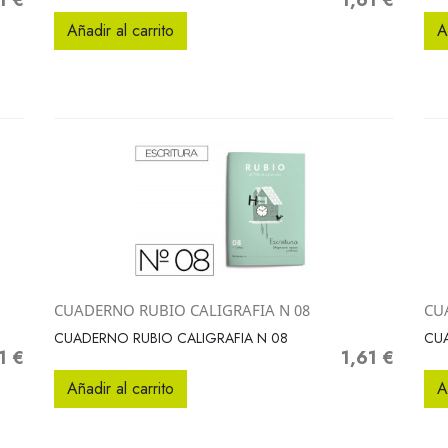
1 €
1,61 €
io
Precio
Añadir al carrito
A
CUADERNO RUBIO CALIGRAFIA N 08
CU
Vista rápida

CUADERNO RUBIO CALIGRAFIA N 08
CU
1 €
1,61 €
io
Precio
Añadir al carrito
A