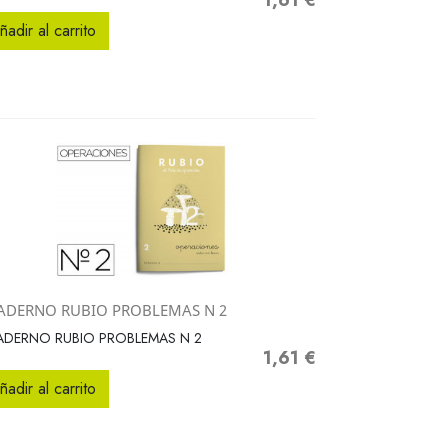
1,61 €
Precio
ñadir al carrito
ADERNO RUBIO PROBLEMAS N 2
Vista rápida

ADERNO RUBIO PROBLEMAS N 2
1,61 €
Precio
ñadir al carrito