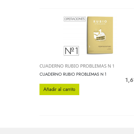
CUADERNO RUBIO PROBLEMAS N 1
Vista rápida

CUADERNO RUBIO PROBLEMAS N 1
1,6
Prec
Añadir al carrito