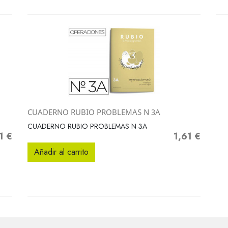
CUADERNO RUBIO PROBLEMAS N 3A
Vista rápida

CUADERNO RUBIO PROBLEMAS N 3A
1 €
1,61 €
io
Precio
Añadir al carrito