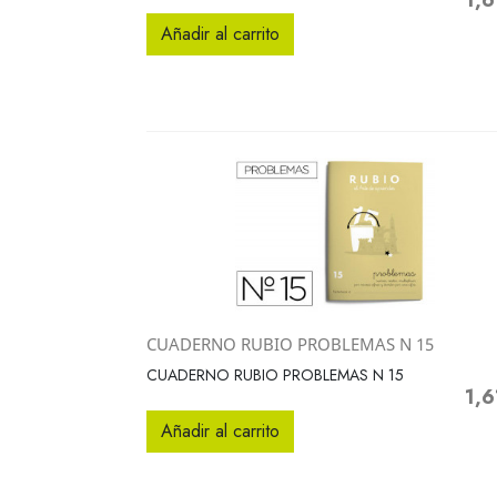
1,6
Prec
Añadir al carrito
CUADERNO RUBIO PROBLEMAS N 15
Vista rápida

CUADERNO RUBIO PROBLEMAS N 15
1,6
Prec
Añadir al carrito