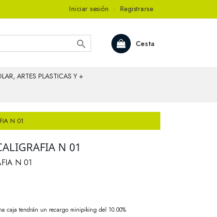
Iniciar sesión
·
Registrarse

Cesta
LAR, ARTES PLASTICAS Y +
IA N 01
ALIGRAFIA N 01
FIA N 01
na caja tendrán un recargo minipiking del 10.00%