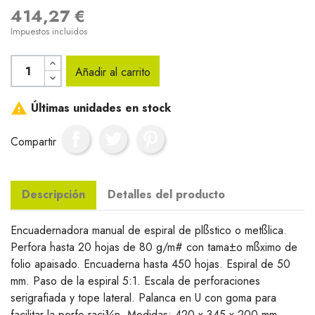
414,27 €
Impuestos incluidos
Añadir al carrito

Últimas unidades en stock
Compartir
Descripción
Detalles del producto
Encuadernadora manual de espiral de plßstico o metßlica.
Perfora hasta 20 hojas de 80 g/m# con tama±o mßximo de
folio apaisado. Encuaderna hasta 450 hojas. Espiral de 50
mm. Paso de la espiral 5:1. Escala de perforaciones
serigrafiada y tope lateral. Palanca en U con goma para
facilitar la perfo raci¾n. Medidas: 420 x 345 x 200 mm.