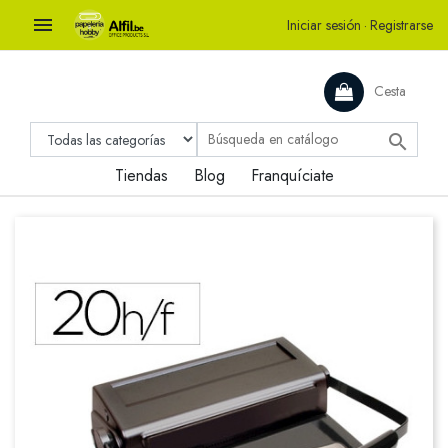

Iniciar sesión
·
Registrarse
Cesta

Tiendas
Blog
Franquíciate