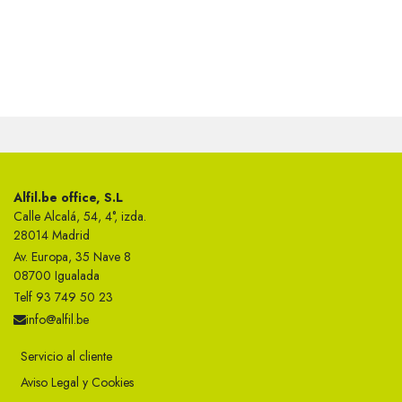
Alfil.be office, S.L
Calle Alcalá, 54, 4°, izda.
28014 Madrid
Av. Europa, 35 Nave 8
08700 Igualada
Telf 93 749 50 23
info@alfil.be
Servicio al cliente
Aviso Legal y Cookies