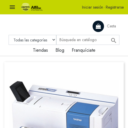

Iniciar sesión
·
Registrarse
Cesta

Tiendas
Blog
Franquíciate