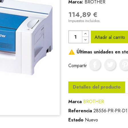
Marca:
BROTHER
114,89 €
Impuestos incluidos
Añadir al carrito

Últimas unidades en st
Compartir
Detalles del producto
Marca
BROTHER
Referencia
28556-PR-PR-D1
Estado
Nuevo