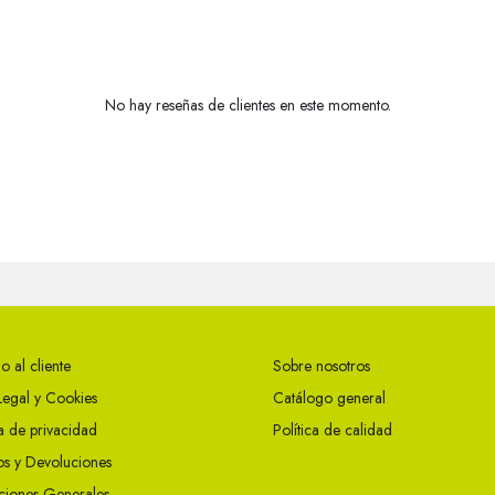
No hay reseñas de clientes en este momento.
o al cliente
Sobre nosotros
Legal y Cookies
Catálogo general
ca de privacidad
Política de calidad
s y Devoluciones
ciones Generales