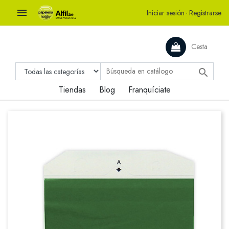

Iniciar sesión
·
Registrarse
Cesta

Tiendas
Blog
Franquíciate