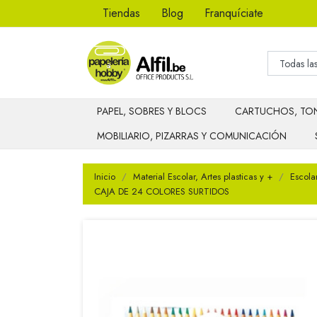
Tiendas
Blog
Franquíciate
PAPEL, SOBRES Y BLOCS
CARTUCHOS, TON
MOBILIARIO, PIZARRAS Y COMUNICACIÓN
Inicio
Material Escolar, Artes plasticas y +
Escola
CAJA DE 24 COLORES SURTIDOS