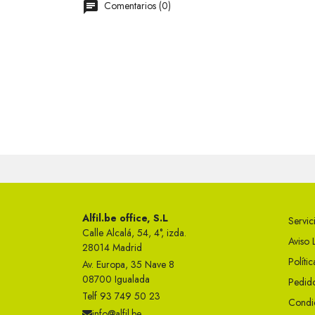
Comentarios (0)
Alfil.be office, S.L
Servici
Calle Alcalá, 54, 4°, izda.
Aviso 
28014 Madrid
Políti
Av. Europa, 35 Nave 8
08700 Igualada
Pedido
Telf 93 749 50 23
Condi
info@alfil.be