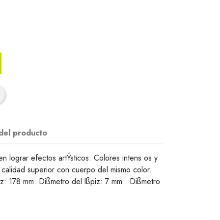
 del producto
n lograr efectos artÝsticos. Colores intens os y
e calidad superior con cuerpo del mismo color.
iz: 178 mm. Dißmetro del lßpiz: 7 mm . Dißmetro