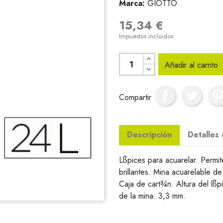
Marca:
GIOTTO
15,34 €
Impuestos incluidos
Añadir al carrito
Compartir
Descripción
Detalles
Lßpices para acuarelar. Permite
brillantes. Mina acuarelable d
Caja de cart¾n. Altura del lßp
de la mina: 3,3 mm.