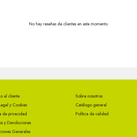
No hay reseñas de clientes en este momento.
o al cliente
Sobre nosotros
Legal y Cookies
Catálogo general
ca de privacidad
Política de calidad
s y Devoluciones
ciones Generales