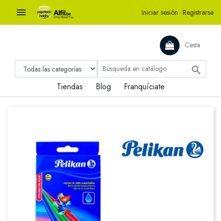

Iniciar sesión
·
Registrarse
Cesta

Tiendas
Blog
Franquíciate