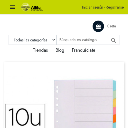

Iniciar sesión
·
Registrarse
Cesta

Tiendas
Blog
Franquíciate