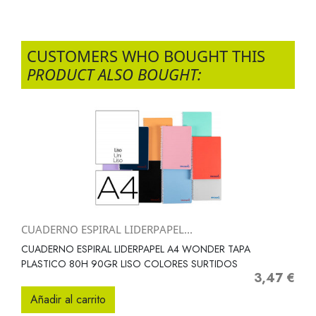
CUSTOMERS WHO BOUGHT THIS
PRODUCT ALSO BOUGHT:
CUADERNO ESPIRAL LIDERPAPEL...
CUADERNO ESPIRAL LIDERPAPEL A4 WONDER TAPA
PLASTICO 80H 90GR LISO COLORES SURTIDOS
3,47 €
Precio
Añadir al carrito