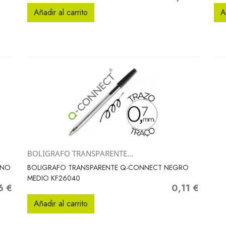
Añadir al carrito
A
BOLIGRAFO TRANSPARENTE...
Vista rápida

ANO
BOLIGRAFO TRANSPARENTE Q-CONNECT NEGRO
MEDIO KF26040
6 €
0,11 €
o
Precio
Añadir al carrito