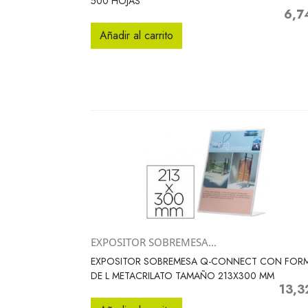
500 HOJAS
6,7
Preci
Añadir al carrito
EXPOSITOR SOBREMESA...
Vista rápida

EXPOSITOR SOBREMESA Q-CONNECT CON FOR
DE L METACRILATO TAMAÑO 213X300 MM
13,3
Precio