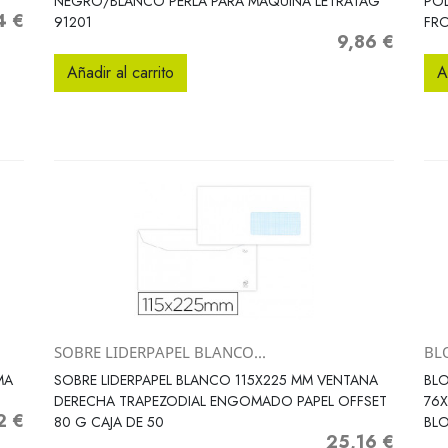
NEGRO/BLANCO PERLA PARA MAQUINA LETRATAG
POL
4 €
o
91201
FR
9,86 €
Precio
Añadir al carrito
A
SOBRE LIDERPAPEL BLANCO...
BL
Vista rápida

MA
SOBRE LIDERPAPEL BLANCO 115X225 MM VENTANA
BLO
DERECHA TRAPEZODIAL ENGOMADO PAPEL OFFSET
76X
2 €
80 G CAJA DE 50
BL
25,16 €
Precio