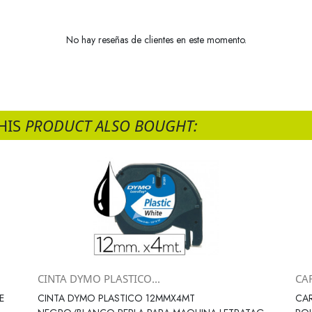
No hay reseñas de clientes en este momento.
HIS
PRODUCT ALSO BOUGHT:
CINTA DYMO PLASTICO...
CAR
Vista rápida

E
CINTA DYMO PLASTICO 12MMX4MT
CAR