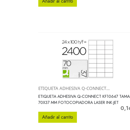
Añadir al carrito
ETIQUETA ADHESIVA Q-CONNECT...
Vista rápida

ETIQUETA ADHESIVA Q-CONNECT KF10647 TAM
70X37 MM FOTOCOPIADORA LASER INK-JET
0,1
Preci
Añadir al carrito