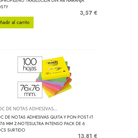
IPROPILENO TRASLUCIDA DIN A4 NARANJA
OSTY
3,57 €
Precio
ñadir al carrito
OC DE NOTAS ADHESIVAS...
Vista rápida

C DE NOTAS ADHESIVAS QUITA Y PON POST-IT
76 MM Z-NOTESULTRA INTENSO PACK DE 6
OCS SURTIDO
13,81 €
Precio