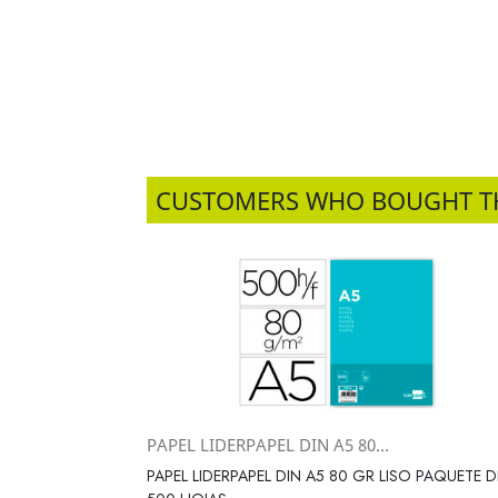
CUSTOMERS WHO BOUGHT T
PAPEL LIDERPAPEL DIN A5 80...
Vista rápida

PAPEL LIDERPAPEL DIN A5 80 GR LISO PAQUETE D