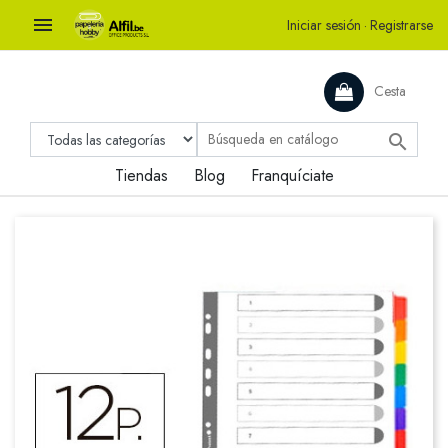

Iniciar sesión
·
Registrarse
Cesta

Tiendas
Blog
Franquíciate