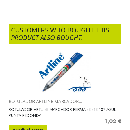
CUSTOMERS WHO BOUGHT THIS
PRODUCT ALSO BOUGHT:
ROTULADOR ARTLINE MARCADOR...
ROTULADOR ARTLINE MARCADOR PERMANENTE 107 AZUL
PUNTA REDONDA
1,02 €
Precio