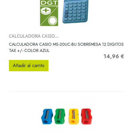
CALCULADORA CASIO...
CALCULADORA CASIO MS-20UC-BU SOBREMESA 12 DIGITOS
TAX +/- COLOR AZUL
14,96 €
Precio
Añadir al carrito