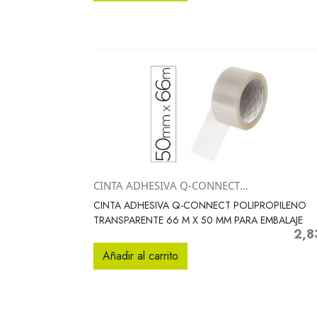
CINTA ADHESIVA Q-CONNECT...
Vista rápida

CINTA ADHESIVA Q-CONNECT POLIPROPILENO
TRANSPARENTE 66 M X 50 MM PARA EMBALAJE
2,8
Preci
Añadir al carrito