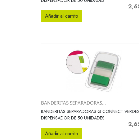
DISPENSADOR DE 50 UNIDADES
2,6
Preci
Añadir al carrito
BANDERITAS SEPARADORAS...
Vista rápida

BANDERITAS SEPARADORAS Q-CONNECT VERDE
DISPENSADOR DE 50 UNIDADES
2,6
Preci
Añadir al carrito