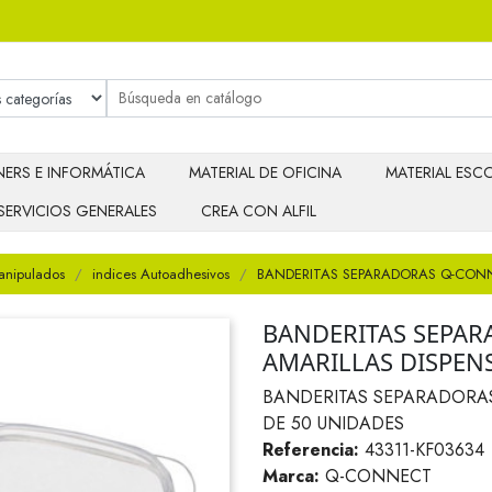
ERS E INFORMÁTICA
MATERIAL DE OFICINA
MATERIAL ESCO
SERVICIOS GENERALES
CREA CON ALFIL
anipulados
indices Autoadhesivos
BANDERITAS SEPARADORAS Q-CONN
BANDERITAS SEPA
AMARILLAS DISPEN
BANDERITAS SEPARADORA
DE 50 UNIDADES
Referencia:
43311-KF03634
Marca:
Q-CONNECT