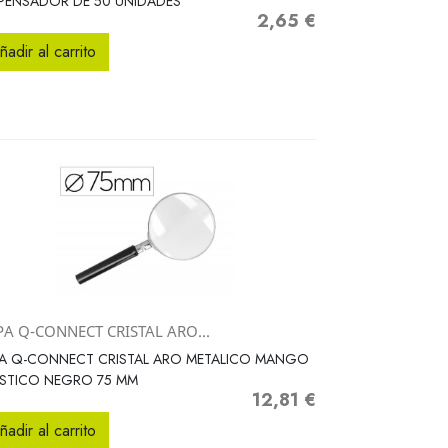
PENSADOR DE 50 UNIDADES
2,65 €
Precio
ñadir al carrito
PA Q-CONNECT CRISTAL ARO...
Vista rápida

PA Q-CONNECT CRISTAL ARO METALICO MANGO
ASTICO NEGRO 75 MM
12,81 €
Precio
ñadir al carrito