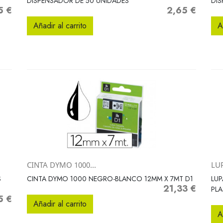
DISPENSADOR DE 50 UNIDADES
DIS
5 €
2,65 €
o
Precio
Añadir al carrito
A
CINTA DYMO 1000...
LU
Vista rápida

S
CINTA DYMO 1000 NEGRO-BLANCO 12MM X 7MT D1
LU
21,33 €
Precio
PL
5 €
o
Añadir al carrito
A