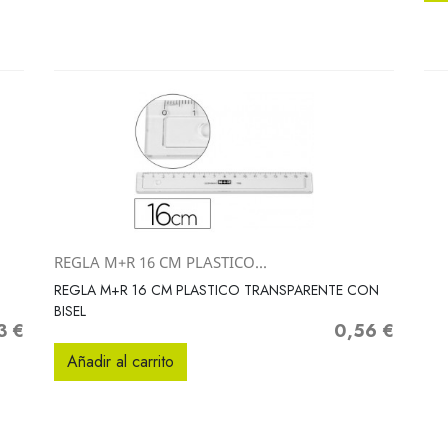
REGLA M+R 16 CM PLASTICO...
Vista rápida

REGLA M+R 16 CM PLASTICO TRANSPARENTE CON
BISEL
3 €
0,56 €
o
Precio
Añadir al carrito