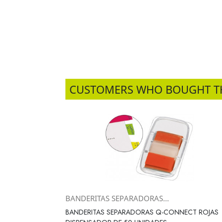
CUSTOMERS WHO BOUGHT T
BANDERITAS SEPARADORAS...
Vista rápida

BANDERITAS SEPARADORAS Q-CONNECT ROJAS