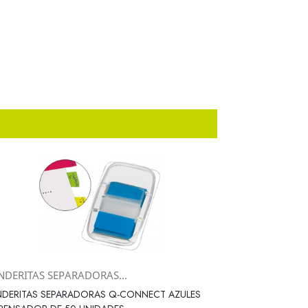
NDERITAS SEPARADORAS...
Vista rápida

NDERITAS SEPARADORAS Q-CONNECT AZULES