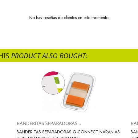
No hay reseñas de clientes en este momento.
HIS
PRODUCT ALSO BOUGHT:
BANDERITAS SEPARADORAS...
BA
Vista rápida

BANDERITAS SEPARADORAS Q-CONNECT NARANJAS
BA