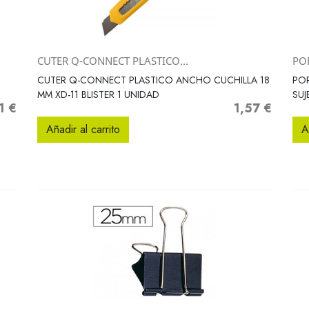
CUTER Q-CONNECT PLASTICO...
POR
Vista rápida

CUTER Q-CONNECT PLASTICO ANCHO CUCHILLA 18
POR
MM XD-11 BLISTER 1 UNIDAD
SU
1 €
1,57 €
o
Precio
Añadir al carrito
A