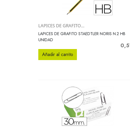
LAPICES DE GRAFITO...
Vista rápida

LAPICES DE GRAFITO STAEDTLER NORIS N.2 HB
UNIDAD
0,5
Preci
Añadir al carrito