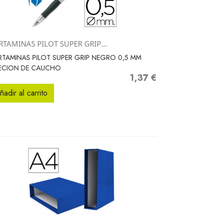
TAMINAS PILOT SUPER GRIP...
Vista rápida

TAMINAS PILOT SUPER GRIP NEGRO 0,5 MM
JECION DE CAUCHO
1,37 €
Precio
ñadir al carrito