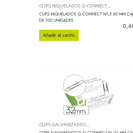
CLIPS NIQUELADOS Q-CONNECT...
Vista rápida

CLIPS NIQUELADOS Q-CONNECT N1,5 30 MM CA
DE 100 UNIDADES
0,6
Preci
Añadir al carrito
CLIPS GALVANIZADOS...
Vista rápida

CLIPS GALVANIZADOS Q-CONNECT Nº 32 MM CA