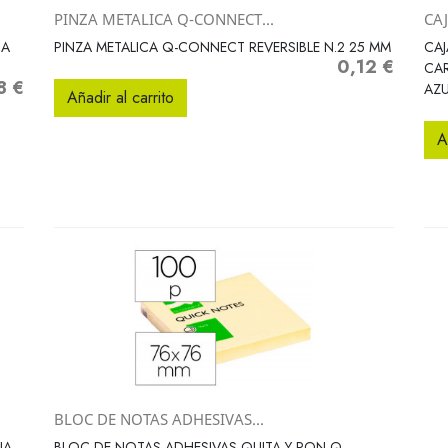
PINZA METALICA Q-CONNECT...
CA
Vista rápida

JA
PINZA METALICA Q-CONNECT REVERSIBLE N.2 25 MM
CAJ
0,12 €
Precio
CA
8 €
o
AZU
Añadir al carrito
A
BLOC DE NOTAS ADHESIVAS...
Vista rápida

JA
BLOC DE NOTAS ADHESIVAS QUITA Y PON Q-