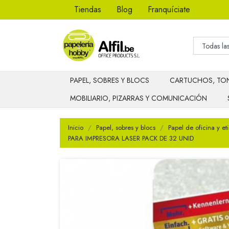
Tiendas
Blog
Franquíciate
PAPEL, SOBRES Y BLOCS
CARTUCHOS, TON
MOBILIARIO, PIZARRAS Y COMUNICACIÓN
Inicio
Papel, sobres y blocs
Papel de oficina y et
PARA IMPRESORA LASER PACK DE 32 UNID