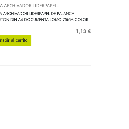
JA ARCHIVADOR LIDERPAPEL...
Vista rápida

A ARCHIVADOR LIDERPAPEL DE PALANCA
RTON DIN A4 DOCUMENTA LOMO 75MM COLOR
L
1,13 €
Precio
ñadir al carrito