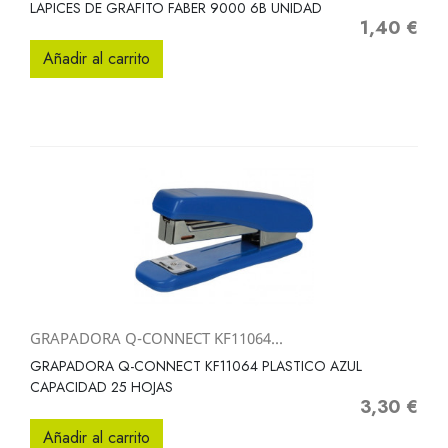
LAPICES DE GRAFITO FABER 9000 6B UNIDAD
1,40 €
Precio
Añadir al carrito
GRAPADORA Q-CONNECT KF11064...
GRAPADORA Q-CONNECT KF11064 PLASTICO AZUL
CAPACIDAD 25 HOJAS
3,30 €
Precio
Añadir al carrito