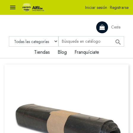

Iniciar sesión
·
Registrarse
Cesta

Tiendas
Blog
Franquíciate