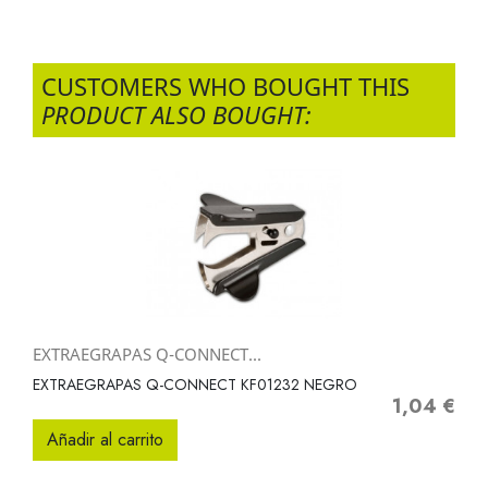
CUSTOMERS WHO BOUGHT THIS
PRODUCT ALSO BOUGHT:
EXTRAEGRAPAS Q-CONNECT...
EXTRAEGRAPAS Q-CONNECT KF01232 NEGRO
1,04 €
Precio
Añadir al carrito