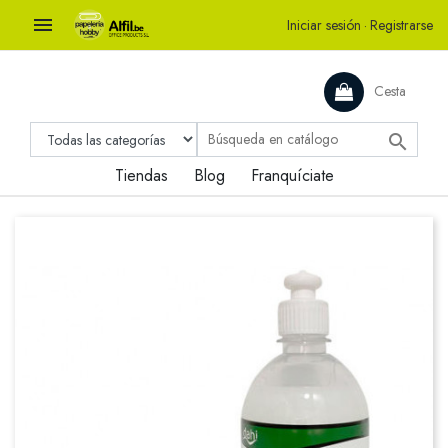

Iniciar sesión
·
Registrarse
Cesta

Tiendas
Blog
Franquíciate