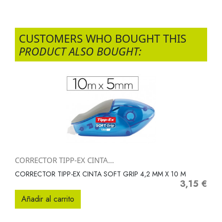
CUSTOMERS WHO BOUGHT THIS
PRODUCT ALSO BOUGHT:
CORRECTOR TIPP-EX CINTA...
CORRECTOR TIPP-EX CINTA SOFT GRIP 4,2 MM X 10 M
3,15 €
Precio
Añadir al carrito